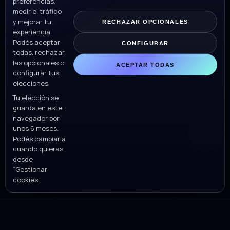
preferencias,
medir el tráfico
y mejorar tu
RECHAZAR OPCIONALES
experiencia.
Podés aceptar
CONFIGURAR
todas, rechazar
las opcionales o
ACEPTAR TODAS
N5 Now ©
Todos los derechos reservados.
configurar tus
elecciones.
Para distribución contactar a H.Newman Ventures
Tu elección se
Política de privacidad
guarda en este
navegador por
unos 6 meses.
Podés cambiarla
cuando quieras
desde
“Gestionar
cookies”.
GESTIONAR COOKIES